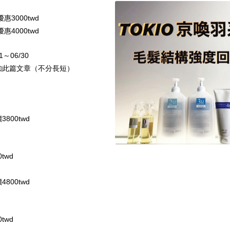
惠3000twd
惠4000twd
1～06/30
知此篇文章（不分長短）
800twd
0twd
800twd
twd