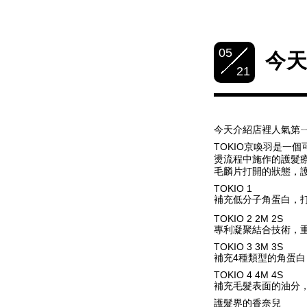
05
今天
21
今天介紹店裡人氣第ㄧ
TOKIO京喚羽是一
燙流程中施作的護髮
毛麟片打開的狀態，護
TOKIO 1
補充低分子角蛋白，
TOKIO 2 2M 2S
專利凝聚結合技術，
TOKIO 3 3M 3S
補充4種類型的角蛋
TOKIO 4 4M 4S
補充毛髮表面的油分
護髮界的香奈兒