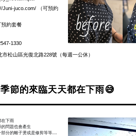
://Juni-juco.com/
（可預約
可預約套餐
547-1330
北市松山區光復北路
228
號（每週一公休）
季節的來臨天天都在下雨😅
都在下雨
😅
躁的問題也會產生
部分的離子燙或是修剪等等....