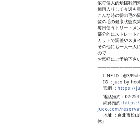
依每個人的煩惱我們
梅雨入りして今週も
こんな時の髪の毛の
髪の毛の健康状態次
毎日使うトリートメ
部分的にストレート
カットで調整やスタ
その他にも一人一人
ので
お気軽にご予約下さ
—————————
LINE ID：@399
💡
IG ：juco_by_hoo
💡
官網 ：
https://j
💡
電話預約：02-2547
☎️
網路預約:
https:/
💻
juco.com/reserva
地址 ：台北市松山
💡
休）