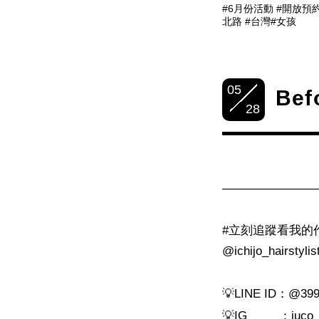
#6月份活動 #開放預約
北路 #台灣#女孩
05
Bef
28
————————
#
立刻追蹤看我的
@ichijo_hairstylis
💡
LINE ID
：
@399
💡
IG
：
juco