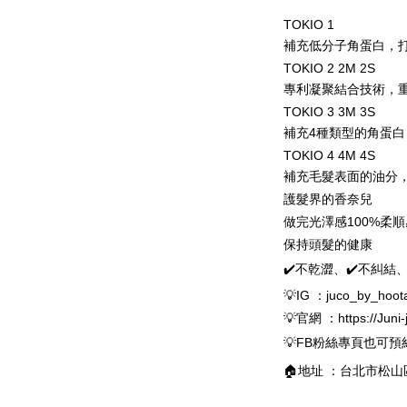
TOKIO 1
補充低分子角蛋白，
TOKIO 2 2M 2S
專利凝聚結合技術，
TOKIO 3 3M 3S
補充4種類型的角蛋
TOKIO 4 4M 4S
補充毛髮表面的油分
護髮界的香奈兒
做完光澤感100%柔順
保持頭髮的健康
✔️不乾澀、✔️不糾結、
💡IG ：juco_by_hoota
💡官網 ：https://Ju
💡FB粉絲專頁也可預約套
🏠地址 ：台北市松