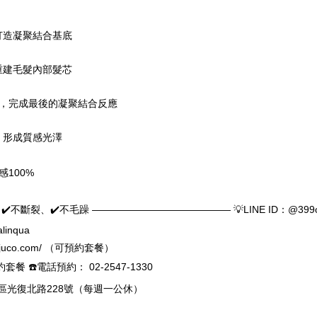
打造凝聚結合基底
重建毛髮內部髮芯
白，完成最後的凝聚結合反應
，形成質感光澤
感100%
✔️不斷裂、✔️不毛躁 —————————————— 💡LINE ID：@399
linqua
ni-juco.com/ （可預約套餐）
餐 ☎️電話預約： 02-2547-1330
山區光復北路228號（每週一公休）