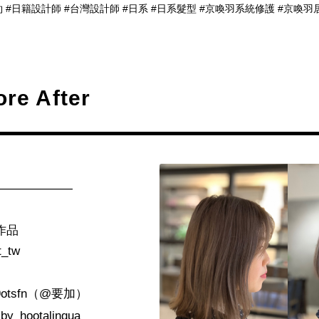
 #日籍設計師 #台灣設計師 #日系 #日系髮型 #京喚羽系統修護 #京喚羽居家
ore After
——————
作品
t_tw
otsfn
（
@
要加）
_by_hootalinqua