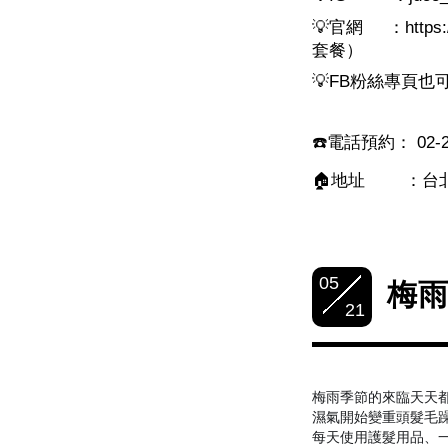
💡
官網
：
https
套餐）
💡
FB
粉絲專頁也
☎️
電話預約：
02-2
🏠
地址
：台
05
梅雨
21
梅雨季節的來臨天天
濕氣開始變重頭髮毛
每天使用護髮用品、一