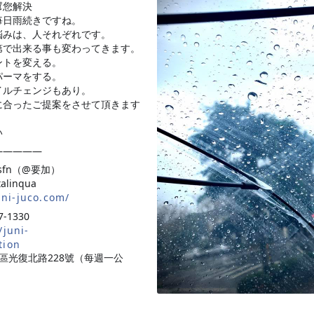
幫您解決
👌
毎日雨続きですね。
悩みは、人それぞれです。
第で出来る事も変わってきます。
ントを変える。
パーマをする。
イルチェンジもあり。
に合ったご提案をさせて頂きます
い
✨
—————
otsfn（@要加）
talinqua
uni-juco.com/
-1330
/juni-
tion
區光復北路228號（每週一公