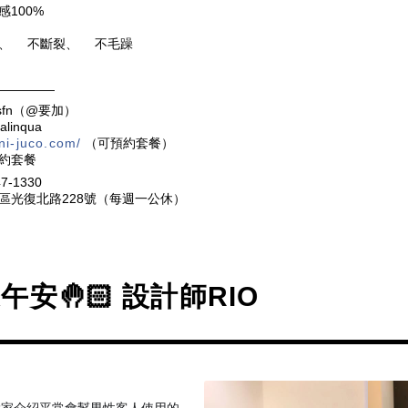
感100%
、
不斷裂、
不毛躁
✔️
✔️
！
👍
👍
👍
—————
otsfn（@要加）
alinqua
uni-juco.com/
（可預約套餐）
預約套餐
7-1330
區光復北路228號（每週一公休）
午安🤚🏻 設計師RIO
大家介紹平常會幫男性客人使用的