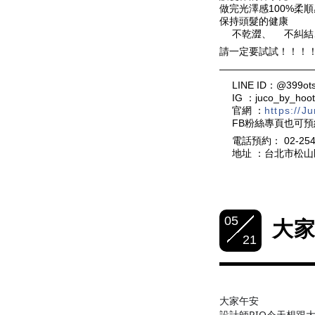
做完光澤感100%柔順
保持頭髮的健康
不乾澀、
不糾結
✔️
✔️
請一定要試試！！！
—————————
💡
LINE ID：@399
💡
IG ：juco_by_hoot
💡
官網 ：
https://J
💡
FB粉絲專頁也可
電話預約： 02-254
☎️
地址 ：台北市松山
🏠
05
大家
21
大家午安
🤚🏻
設計師RIO今天想跟