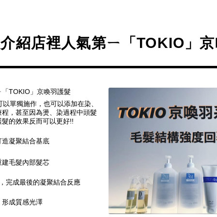
介紹店裡人氣第ㄧ「TOKIO」
「TOKIO」京喚羽護髮
個可以單獨施作，也可以添加在染、
療程，甚至因為燙、染過程中頭髮
髮的效果反而可以更好!!
打造凝聚結合基底
重建毛髮內部髮芯
白，完成最後的凝聚結合反應
，形成質感光澤