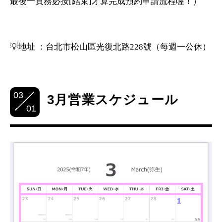
最後一頁務必按[結束]才算完成預約申請流程喔！）
💡地址 ：台北市松山區光復北路228號（每週一公休）
03
3月営業スケジュール
01