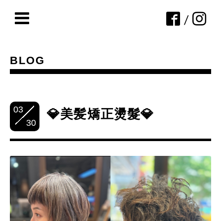
/
BLOG
03
💎美髪矯正燙髮💎
30