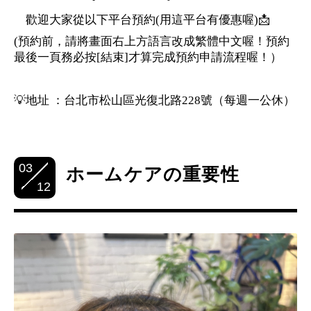
歡迎大家從以下平台預約(用這平台有優惠喔)📩
(預約前，請將畫面右上方語言改成繁體中文喔！預約
最後一頁務必按[結束]才算完成預約申請流程喔！）
💡地址 ：台北市松山區光復北路228號（每週一公休）
03
ホームケアの重要性
12