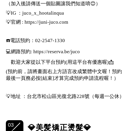
（加入後請傳送一個貼圖讓我們知道唷😊）
💡IG ：juco_x_hootalinqua
💡官網 : https://juni-juco.com
☎️電話預約：02-2547-1330
💻網路預約: https://reserva.be/juco
歡迎大家從以下平台預約(用這平台有優惠喔)📩
(預約前，請將畫面右上方語言改成繁體中文喔！預約
最後一頁務必按[結束]才算完成預約申請流程喔！）
💡地址 ：台北市松山區光復北路228號（每週一公休）
03
💎美髪矯正燙髮💎