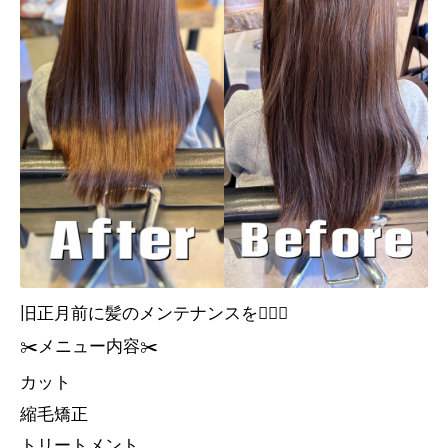
旧正月前に髪のメンテナンスを💇🏻‍♀️
✂️メニュー内容✂️
カット
縮毛矯正
トリートメント