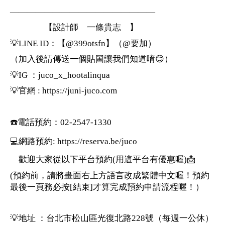
—————————————————
【設計師 一條貴志 】
💡LINE ID：【@399otsfn】（@要加）
（加入後請傳送一個貼圖讓我們知道唷😊）
💡IG ：juco_x_hootalinqua
💡官網 : https://juni-juco.com
☎️電話預約：02-2547-1330
💻網路預約: https://reserva.be/juco
歡迎大家從以下平台預約(用這平台有優惠喔)📩
(預約前，請將畫面右上方語言改成繁體中文喔！預約
最後一頁務必按[結束]才算完成預約申請流程喔！）
💡地址 ：台北市松山區光復北路228號（每週一公休）