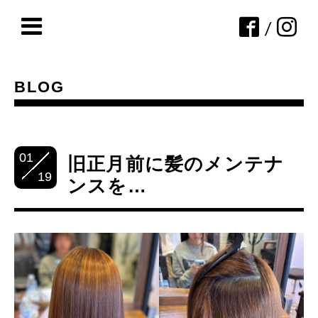
/
BLOG
01
旧正月前に髪のメンテナ
19
ンスを…