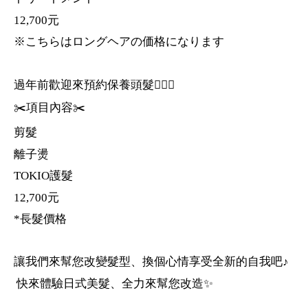
12,700元
※こちらはロングヘアの価格になります
過年前歡迎來預約保養頭髮💇🏻‍♀️
✂️項目內容✂️
剪髮
離子燙
TOKIO護髮
12,700元
*長髮價格
讓我們來幫您改變髮型、換個心情享受全新的自我吧♪
快來體驗日式美髮、全力來幫您改造✨