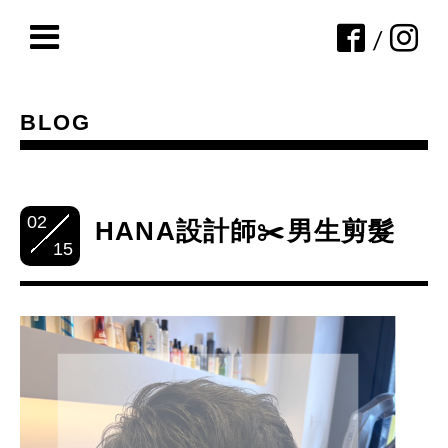
/
BLOG
02
HANA設計師✂️男生剪髮
15