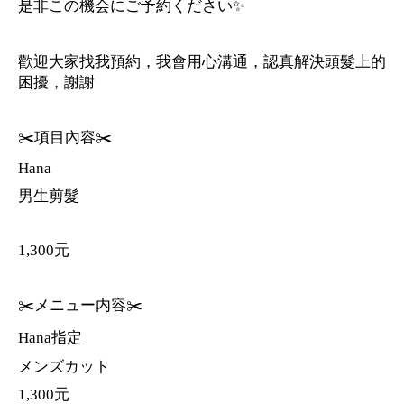
是非この機会にご予約ください✨
歡迎大家找我預約，我會用心溝通，認真解決頭髮上的
困擾，謝謝
✂️項目內容✂️
Hana
男生剪髮
1,300元
✂️メニュー内容✂️
Hana指定
メンズカット
1,300元