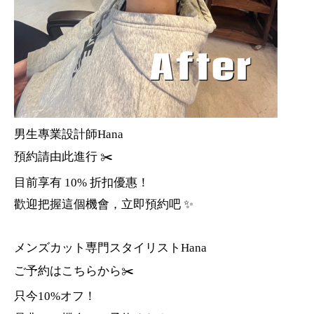
男生專業設計師Hana
預約請由此進行 ✂️
目前享有 10% 折扣優惠！
歡迎把握這個機會，立即預約吧 ✨
メンズカット専門スタイリストHana
ご予約はこちらから✂️
只今10%オフ！