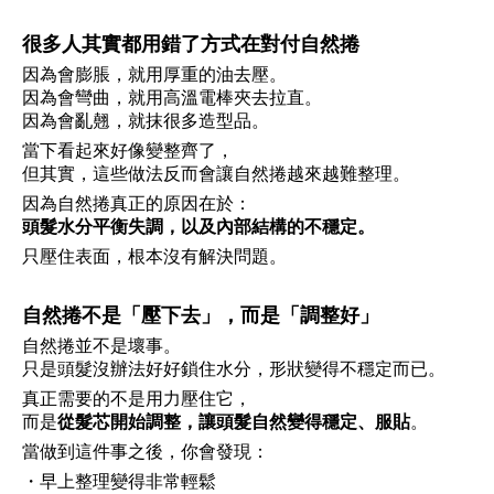
很多人其實都用錯了方式在對付自然捲
因為會膨脹，就用厚重的油去壓。
因為會彎曲，就用高溫電棒夾去拉直。
因為會亂翹，就抹很多造型品。
當下看起來好像變整齊了，
但其實，這些做法反而會讓自然捲越來越難整理。
因為自然捲真正的原因在於：
頭髮水分平衡失調，以及內部結構的不穩定。
只壓住表面，根本沒有解決問題。
自然捲不是「壓下去」，而是「調整好」
自然捲並不是壞事。
只是頭髮沒辦法好好鎖住水分，形狀變得不穩定而已。
真正需要的不是用力壓住它，
而是
從髮芯開始調整，讓頭髮自然變得穩定、服貼
。
當做到這件事之後，你會發現：
・早上整理變得非常輕鬆