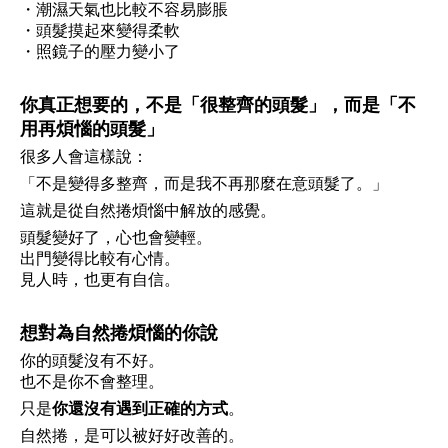
・潮濕天氣也比較不容易膨脹
・頭髮摸起來變得柔軟
・照鏡子的壓力變小了
你真正想要的，不是「很整齊的頭髮」，而是「不
用再煩惱的頭髮」
很多人會這樣說：
「不是變得多整齊，而是我不再那麼在意頭髮了。」
這就是從自然捲煩惱中解放的感覺。
頭髮變好了，心也會變輕。
出門變得比較有心情。
見人時，也更有自信。
想對為自然捲煩惱的你說
你的頭髮沒有不好。
也不是你不會整理。
只是
你還沒有遇到正確的方式
。
自然捲，是可以被好好改善的。