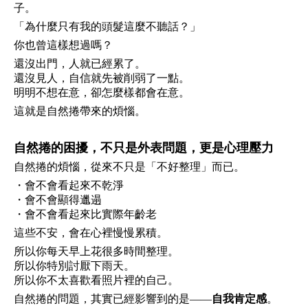
子。
「為什麼只有我的頭髮這麼不聽話？」
你也曾這樣想過嗎？
還沒出門，人就已經累了。
還沒見人，自信就先被削弱了一點。
明明不想在意，卻怎麼樣都會在意。
這就是自然捲帶來的煩惱。
自然捲的困擾，不只是外表問題，更是心理壓力
自然捲的煩惱，從來不只是「不好整理」而已。
・會不會看起來不乾淨
・會不會顯得邋遢
・會不會看起來比實際年齡老
這些不安，會在心裡慢慢累積。
所以你每天早上花很多時間整理。
所以你特別討厭下雨天。
所以你不太喜歡看照片裡的自己。
自然捲的問題，其實已經影響到的是——
自我肯定感
。